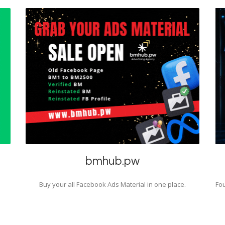
bmhub.pw
Buy your all Facebook Ads Material in one place.
Fou