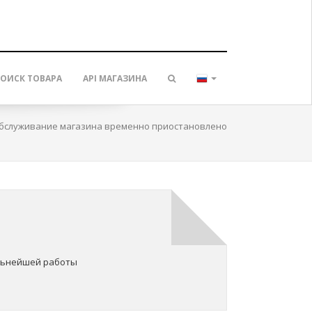
ОИСК ТОВАРА
API МАГАЗИНА
бслуживание магазина временно приостановлено
о
альнейшей работы